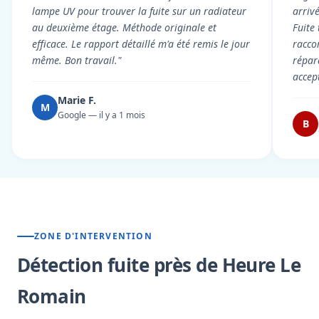
lampe UV pour trouver la fuite sur un radiateur
arriv
au deuxième étage. Méthode originale et
Fuite
efficace. Le rapport détaillé m'a été remis le jour
racco
même. Bon travail."
répar
accep
Marie F.
M
Google — il y a 1 mois
B
ZONE D'INTERVENTION
Détection fuite près de Heure Le
Romain