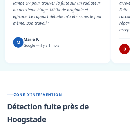
lampe UV pour trouver la fuite sur un radiateur
arriv
au deuxième étage. Méthode originale et
Fuite
efficace. Le rapport détaillé m'a été remis le jour
racco
même. Bon travail."
répar
accep
Marie F.
M
Google — il y a 1 mois
B
ZONE D'INTERVENTION
Détection fuite près de
Hoogstade