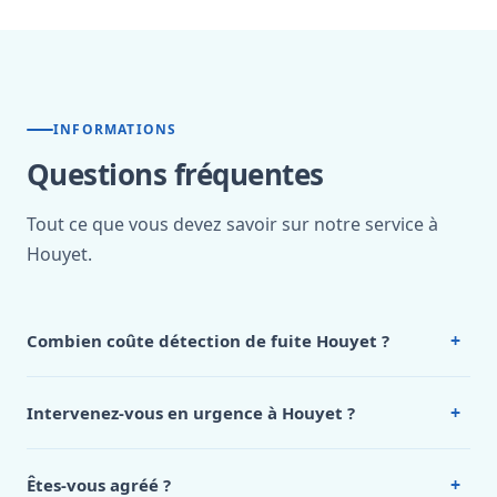
INFORMATIONS
Questions fréquentes
Tout ce que vous devez savoir sur notre service à
Houyet.
+
Combien coûte détection de fuite Houyet ?
Nos tarifs sont publics et figurent dans le
tableau des prix
de notre hub service. Pour un devis personnalisé à Houyet,
+
Intervenez-vous en urgence à Houyet ?
appelez le 0472 53 24 26.
Oui, 24h/7, y compris dimanches et jours fériés.
Intervention en moins de 45 minutes en zone urbaine.
+
Êtes-vous agréé ?