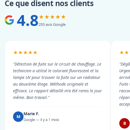
Ce que disent nos clients
4.8
★★★★★
255 avis Google
★★★★★
★★
"Détection de fuite sur le circuit de chauffage. Le
"Dégâ
technicien a utilisé le colorant fluorescent et la
Urgen
lampe UV pour trouver la fuite sur un radiateur
arriv
au deuxième étage. Méthode originale et
Fuite
efficace. Le rapport détaillé m'a été remis le jour
racco
même. Bon travail."
répar
accep
Marie F.
M
Google — il y a 1 mois
B