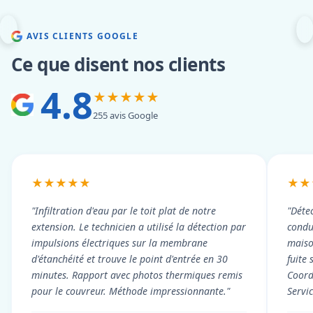
AVIS CLIENTS GOOGLE
Ce que disent nos clients
4.8
★★★★★
255 avis Google
★★★★★
★★
"Infiltration d'eau par le toit plat de notre
"Détec
extension. Le technicien a utilisé la détection par
condui
impulsions électriques sur la membrane
maiso
d'étanchéité et trouve le point d'entrée en 30
fuite 
minutes. Rapport avec photos thermiques remis
Coord
pour le couvreur. Méthode impressionnante."
Servi