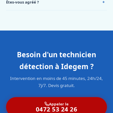
+
Êtes-vous agréé ?
Oui. Sanichauffe est une entreprise enregistrée et assurée
en responsabilité civile professionnelle. Nos techniciens
sont formés aux normes belges (NBN, CERGA, STS 62).
Besoin d'un technicien
détection à Idegem ?
Intervention en moins de 45 minutes, 24h/24,
7j/7. Devis gratuit.
Appeler le
0472 53 24 26