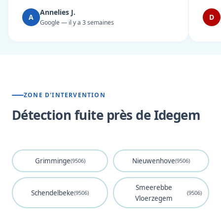
Annelies J.
A
D
Google — il y a 3 semaines
ZONE D'INTERVENTION
Détection fuite près de Idegem
Grimminge
Nieuwenhove
(9506)
(9506)
Smeerebbe
Schendelbeke
(9506)
(9506)
Vloerzegem