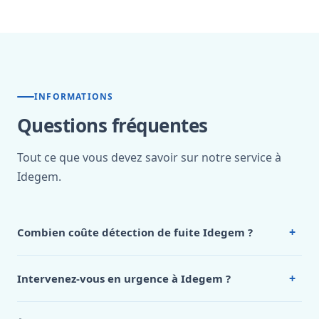
INFORMATIONS
Questions fréquentes
Tout ce que vous devez savoir sur notre service à
Idegem.
+
Combien coûte détection de fuite Idegem ?
Nos tarifs sont publics et figurent dans le
tableau des prix
de notre hub service. Pour un devis personnalisé à
+
Intervenez-vous en urgence à Idegem ?
Idegem, appelez le 0472 53 24 26.
Oui, 24h/7, y compris dimanches et jours fériés.
Intervention en moins de 45 minutes en zone urbaine.