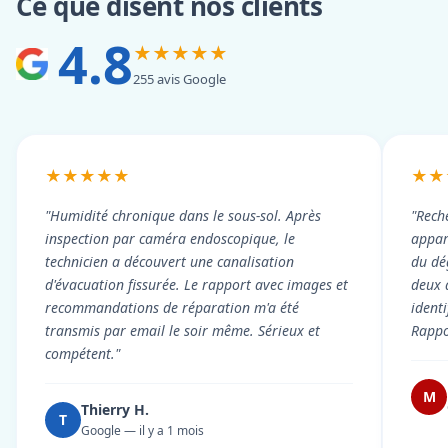
Ce que disent nos clients
4.8
★★★★★
255 avis Google
★★★★★
★★
"Humidité chronique dans le sous-sol. Après
"Rech
inspection par caméra endoscopique, le
appart
technicien a découvert une canalisation
du dé
d'évacuation fissurée. Le rapport avec images et
deux 
recommandations de réparation m'a été
ident
transmis par email le soir même. Sérieux et
Rappor
compétent."
M
Thierry H.
T
Google — il y a 1 mois