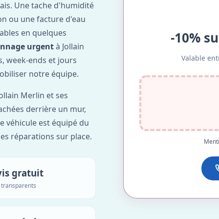
ais. Une tache d'humidité
on ou une facture d'eau
ables en quelques
-10% su
annage urgent
à Jollain
Valable ent
ts, week-ends et jours
obiliser notre équipe.
ollain Merlin et ses
cachées derrière un mur,
re véhicule est équipé du
des réparations sur place.
Menti
is gratuit
s transparents