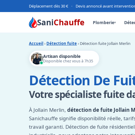
Déplacement dès 30 €
•
Devis annoncé avant interventio
Sani
Chauffe
Plomberie
Détec
▾
Accueil
›
Détection fuite
› Détection fuite Jollain Merlin
Artisan disponible
Disponible chez vous à 7h35
Détection De Fuit
Votre spécialiste fuite d
À Jollain Merlin,
détection de fuite Jollain 
Sanichauffe signifie disponibilité réelle, tari
travail garanti. Détection de fuite résidenti