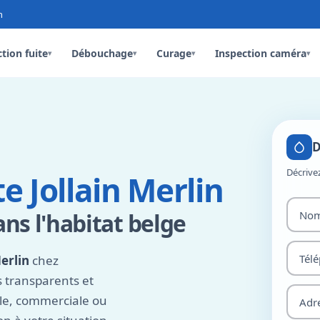
n
tion fuite
Débouchage
Curage
Inspection caméra
▾
▾
▾
▾
D
Décrive
e Jollain Merlin
ans l'habitat belge
Merlin
chez
fs transparents et
elle, commerciale ou