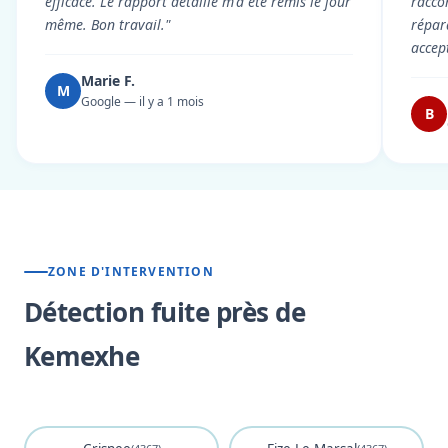
efficace. Le rapport détaillé m'a été remis le jour
racco
même. Bon travail."
répar
accep
Marie F.
M
Google — il y a 1 mois
B
ZONE D'INTERVENTION
Détection fuite près de
Kemexhe