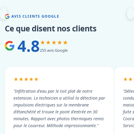
AVIS CLIENTS GOOGLE
Ce que disent nos clients
4.8
★★★★★
255 avis Google
★★★★★
★★
"Infiltration d'eau par le toit plat de notre
"Détec
extension. Le technicien a utilisé la détection par
condui
impulsions électriques sur la membrane
maiso
d'étanchéité et trouve le point d'entrée en 30
fuite 
minutes. Rapport avec photos thermiques remis
Coord
pour le couvreur. Méthode impressionnante."
Servi