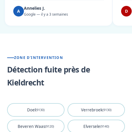
Annelies J.
A
D
Google — il y a 3 semaines
ZONE D'INTERVENTION
Détection fuite près de
Kieldrecht
Doel
Verrebroek
(9130)
(9130)
Beveren Waas
Elversele
(9120)
(9140)