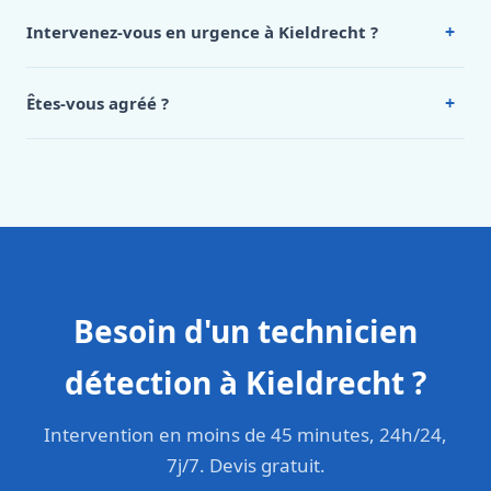
de notre hub service. Pour un devis personnalisé à
+
Intervenez-vous en urgence à Kieldrecht ?
Kieldrecht, appelez le 0472 53 24 26.
Oui, 24h/7, y compris dimanches et jours fériés.
Intervention en moins de 45 minutes en zone urbaine.
+
Êtes-vous agréé ?
Oui. Sanichauffe est une entreprise enregistrée et assurée
en responsabilité civile professionnelle. Nos techniciens
sont formés aux normes belges (NBN, CERGA, STS 62).
Besoin d'un technicien
détection à Kieldrecht ?
Intervention en moins de 45 minutes, 24h/24,
7j/7. Devis gratuit.