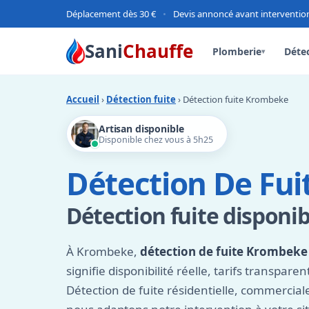
Déplacement dès 30 €
•
Devis annoncé avant interventio
Sani
Chauffe
Plomberie
Détec
▾
Accueil
›
Détection fuite
› Détection fuite Krombeke
Artisan disponible
Disponible chez vous à 5h25
Détection De Fu
Détection fuite disponib
À Krombeke,
détection de fuite Krombeke
signifie disponibilité réelle, tarifs transparen
Détection de fuite résidentielle, commerciale