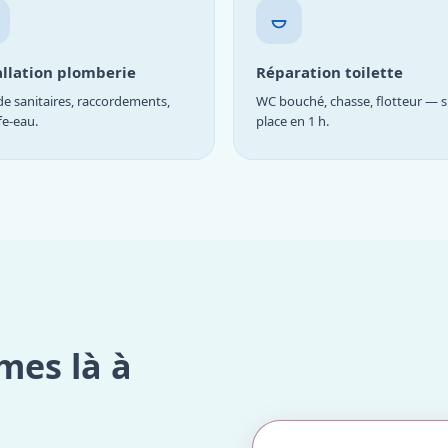
allation plomberie
Réparation toilette
e sanitaires, raccordements,
WC bouché, chasse, flotteur — s
fe-eau.
place en 1 h.
mes là à