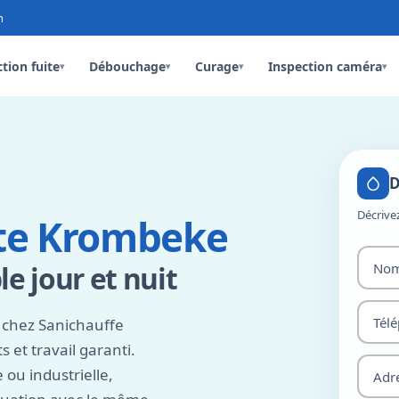
n
tion fuite
Débouchage
Curage
Inspection caméra
▾
▾
▾
▾
D
Décrive
ite Krombeke
le jour et nuit
chez Sanichauffe
ts et travail garanti.
 ou industrielle,