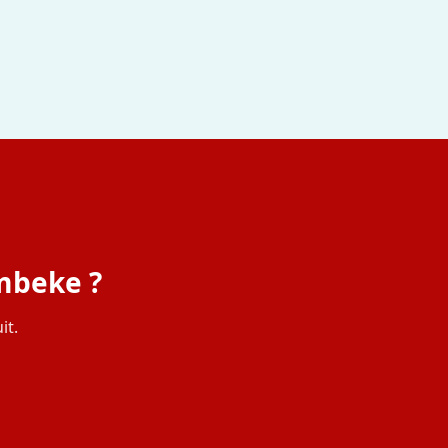
ombeke ?
it.