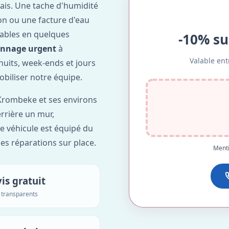
ais. Une tache d'humidité
on ou une facture d'eau
ables en quelques
-10% su
annage urgent
à
Valable ent
 nuits, week-ends et jours
obiliser notre équipe.
Krombeke et ses environs
errière un mur,
re véhicule est équipé du
des réparations sur place.
Menti
is gratuit
s transparents