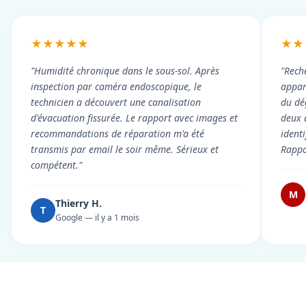
★★★★★
★★
"Humidité chronique dans le sous-sol. Après
"Rech
inspection par caméra endoscopique, le
appart
technicien a découvert une canalisation
du dé
d'évacuation fissurée. Le rapport avec images et
deux 
recommandations de réparation m'a été
ident
transmis par email le soir même. Sérieux et
Rappor
compétent."
M
Thierry H.
T
Google — il y a 1 mois