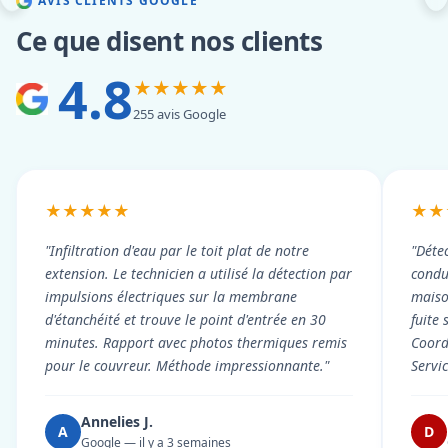
AVIS CLIENTS GOOGLE
Ce que disent nos clients
4.8
★★★★★
255 avis Google
★★★★★
★★
"Infiltration d'eau par le toit plat de notre
"Détec
extension. Le technicien a utilisé la détection par
condui
impulsions électriques sur la membrane
maiso
d'étanchéité et trouve le point d'entrée en 30
fuite 
minutes. Rapport avec photos thermiques remis
Coord
pour le couvreur. Méthode impressionnante."
Servi
Annelies J.
A
D
Google — il y a 3 semaines