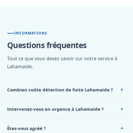
INFORMATIONS
Questions fréquentes
Tout ce que vous devez savoir sur notre service à
Lahamaide.
+
Combien coûte détection de fuite Lahamaide ?
Nos tarifs sont publics et figurent dans le
tableau des prix
de notre hub service. Pour un devis personnalisé à
+
Intervenez-vous en urgence à Lahamaide ?
Lahamaide, appelez le 0472 53 24 26.
Oui, 24h/7, y compris dimanches et jours fériés.
Intervention en moins de 45 minutes en zone urbaine.
+
Êtes-vous agréé ?