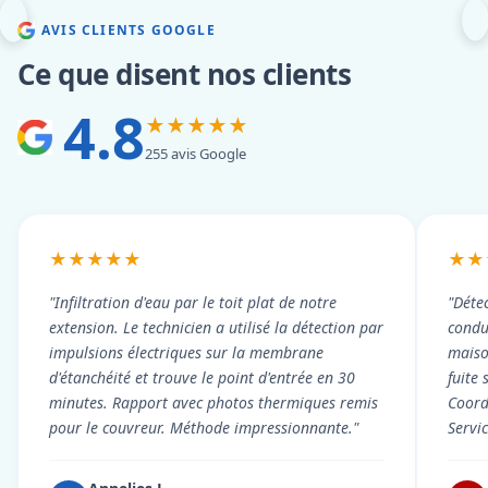
AVIS CLIENTS GOOGLE
Ce que disent nos clients
4.8
★★★★★
255 avis Google
★★★★★
★★
"Infiltration d'eau par le toit plat de notre
"Détec
extension. Le technicien a utilisé la détection par
condui
impulsions électriques sur la membrane
maiso
d'étanchéité et trouve le point d'entrée en 30
fuite 
minutes. Rapport avec photos thermiques remis
Coord
pour le couvreur. Méthode impressionnante."
Servi