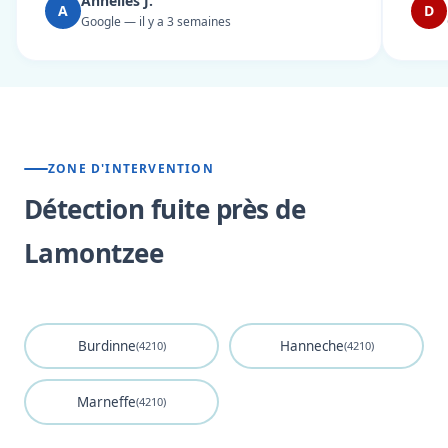
Annelies J.
A
D
Google — il y a 3 semaines
ZONE D'INTERVENTION
Détection fuite près de
Lamontzee
Burdinne
Hanneche
(4210)
(4210)
Marneffe
(4210)