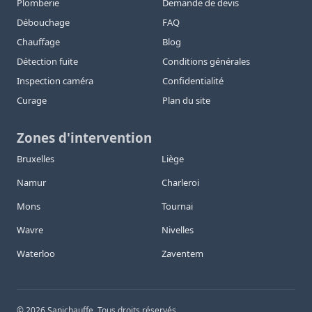
Plomberie
Demande de devis
Débouchage
FAQ
Chauffage
Blog
Détection fuite
Conditions générales
Inspection caméra
Confidentialité
Curage
Plan du site
Zones d'intervention
Bruxelles
Liège
Namur
Charleroi
Mons
Tournai
Wavre
Nivelles
Waterloo
Zaventem
©
2026
Sanichauffe. Tous droits réservés.