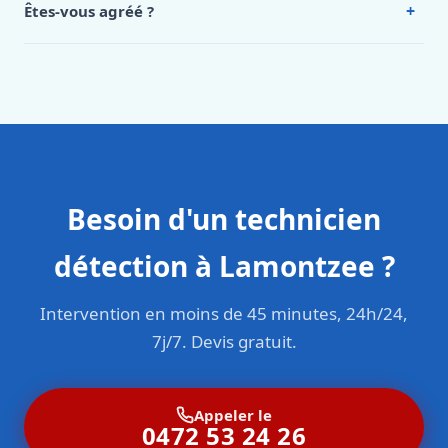
+
Êtes-vous agréé ?
Oui. Sanichauffe est une entreprise enregistrée et assurée
en responsabilité civile professionnelle. Nos techniciens
sont formés aux normes belges (NBN, CERGA, STS 62).
Besoin d'un technicien
détection à Lamontzee ?
Intervention en moins de 45 minutes, 24h/24,
7j/7. Devis gratuit.
Appeler le
0472 53 24 26