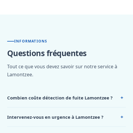
INFORMATIONS
Questions fréquentes
Tout ce que vous devez savoir sur notre service à
Lamontzee.
+
Combien coûte détection de fuite Lamontzee ?
Nos tarifs sont publics et figurent dans le
tableau des prix
de notre hub service. Pour un devis personnalisé à
+
Intervenez-vous en urgence à Lamontzee ?
Lamontzee, appelez le 0472 53 24 26.
Oui, 24h/7, y compris dimanches et jours fériés.
Intervention en moins de 45 minutes en zone urbaine.