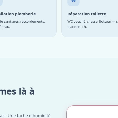
allation plomberie
Réparation toilette
e sanitaires, raccordements,
WC bouché, chasse, flotteur — s
fe-eau.
place en 1 h.
mes là à
ais. Une tache d'humidité