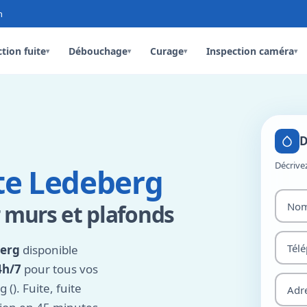
n
tion fuite
Débouchage
Curage
Inspection caméra
▾
▾
▾
▾
D
Décrive
te Ledeberg
r murs et plafonds
berg
disponible
4h/7
pour tous vos
(). Fuite, fuite