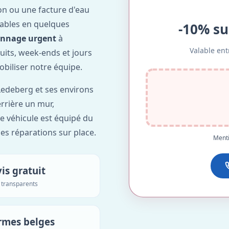
on ou une facture d'eau
ables en quelques
-10% su
annage urgent
à
Valable ent
nuits, week-ends et jours
obiliser notre équipe.
edeberg et ses environs
errière un mur,
re véhicule est équipé du
des réparations sur place.
Menti
is gratuit
s transparents
rmes belges