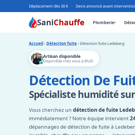
Déplacement dès 30 €
•
Devis annoncé avant interventio
Sani
Chauffe
Plomberie
Détec
▾
Accueil
›
Détection fuite
› Détection fuite Ledeberg
Artisan disponible
Disponible chez vous à 6h20
Détection De Fui
Spécialiste humidité su
Vous cherchez un
détection de fuite Lede
immédiatement ? Notre équipe intervient
2
dépannages de détection de fuite à Ledeberg 