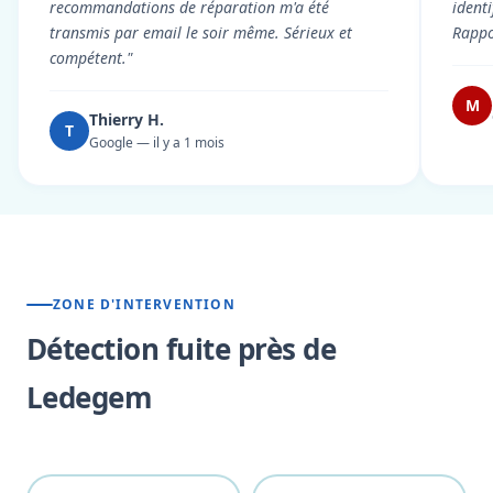
recommandations de réparation m'a été
ident
transmis par email le soir même. Sérieux et
Rappor
compétent."
M
Thierry H.
T
Google — il y a 1 mois
ZONE D'INTERVENTION
Détection fuite près de
Ledegem