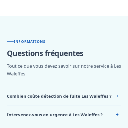
INFORMATIONS
Questions fréquentes
Tout ce que vous devez savoir sur notre service à Les
Waleffes.
+
Combien coûte détection de fuite Les Waleffes ?
Nos tarifs sont publics et figurent dans le
tableau des prix
de notre hub service. Pour un devis personnalisé à Les
+
Intervenez-vous en urgence à Les Waleffes ?
Waleffes, appelez le 0472 53 24 26.
Oui, 24h/7, y compris dimanches et jours fériés.