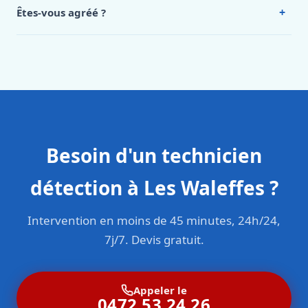
Intervention en moins de 45 minutes en zone urbaine.
+
Êtes-vous agréé ?
Oui. Sanichauffe est une entreprise enregistrée et assurée
en responsabilité civile professionnelle. Nos techniciens
sont formés aux normes belges (NBN, CERGA, STS 62).
Besoin d'un technicien
détection à Les Waleffes ?
Intervention en moins de 45 minutes, 24h/24,
7j/7. Devis gratuit.
Appeler le
0472 53 24 26