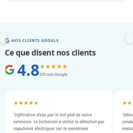
AVIS CLIENTS GOOGLE
Ce que disent nos clients
4.8
★★★★★
255 avis Google
★★★★★
★★
"Infiltration d'eau par le toit plat de notre
"Détec
extension. Le technicien a utilisé la détection par
condui
impulsions électriques sur la membrane
maiso