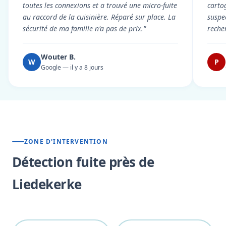
toutes les connexions et a trouvé une micro-fuite
cartog
au raccord de la cuisinière. Réparé sur place. La
suspe
sécurité de ma famille n'a pas de prix."
reche
Wouter B.
W
P
Google — il y a 8 jours
ZONE D'INTERVENTION
Détection fuite près de
Liedekerke