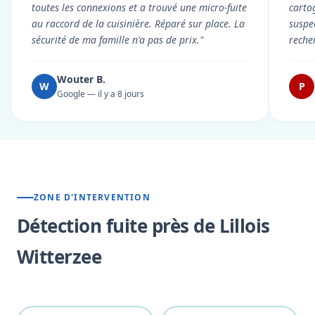
toutes les connexions et a trouvé une micro-fuite
cartog
au raccord de la cuisinière. Réparé sur place. La
suspe
sécurité de ma famille n'a pas de prix."
reche
Wouter B.
W
P
Google — il y a 8 jours
ZONE D'INTERVENTION
Détection fuite près de Lillois
Witterzee