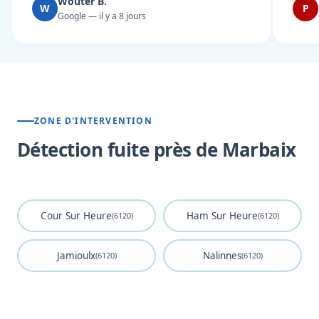
Wouter B.
W
P
Google — il y a 8 jours
ZONE D'INTERVENTION
Détection fuite près de Marbaix
Cour Sur Heure
Ham Sur Heure
(6120)
(6120)
Jamioulx
Nalinnes
(6120)
(6120)