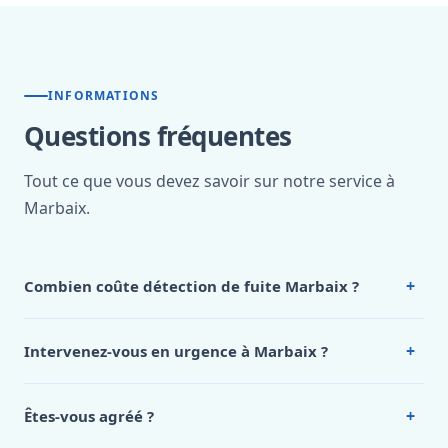
INFORMATIONS
Questions fréquentes
Tout ce que vous devez savoir sur notre service à
Marbaix.
+
Combien coûte détection de fuite Marbaix ?
Nos tarifs sont publics et figurent dans le
tableau des prix
de notre hub service. Pour un devis personnalisé à
+
Intervenez-vous en urgence à Marbaix ?
Marbaix, appelez le 0472 53 24 26.
Oui, 24h/7, y compris dimanches et jours fériés.
Intervention en moins de 45 minutes en zone urbaine.
+
Êtes-vous agréé ?
Oui. Sanichauffe est une entreprise enregistrée et assurée