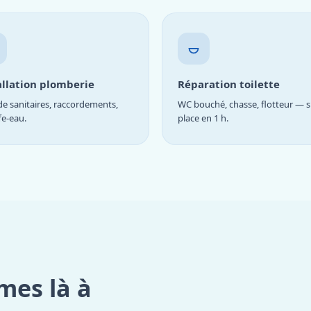
allation plomberie
Réparation toilette
e sanitaires, raccordements,
WC bouché, chasse, flotteur — s
fe-eau.
place en 1 h.
mes là à