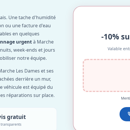
ais. Une tache d'humidité
on ou une facture d'eau
ables en quelques
-10% su
annage urgent
à Marche
Valable ent
 nuits, week-ends et jours
obiliser notre équipe.
Marche Les Dames et ses
cachées derrière un mur,
re véhicule est équipé du
des réparations sur place.
Menti
is gratuit
s transparents