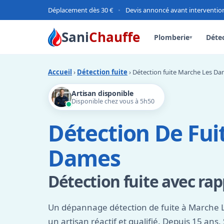
Déplacement dès 30 €
•
Devis annoncé avant interventio
Sani
Chauffe
Plomberie
Détec
▾
Accueil
›
Détection fuite
› Détection fuite Marche Les D
Artisan disponible
Disponible chez vous à 5h50
Détection De Fui
Dames
Détection fuite avec rap
Un dépannage détection de fuite à March
un artisan réactif et qualifié. Depuis 15 ans,