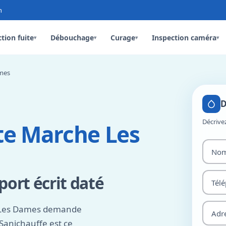
n
tion fuite
Débouchage
Curage
Inspection caméra
▾
▾
▾
▾
ames
D
Décrive
te Marche Les
port écrit daté
e Les Dames demande
 Sanichauffe est ce