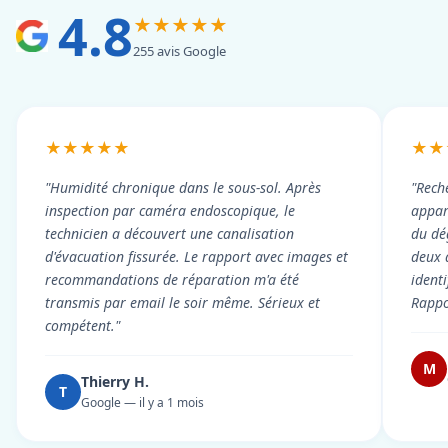
4.8
★★★★★
255 avis Google
★★★★★
★★
"Humidité chronique dans le sous-sol. Après
"Rech
inspection par caméra endoscopique, le
appart
technicien a découvert une canalisation
du dé
d'évacuation fissurée. Le rapport avec images et
deux 
recommandations de réparation m'a été
ident
transmis par email le soir même. Sérieux et
Rappor
compétent."
M
Thierry H.
T
Google — il y a 1 mois