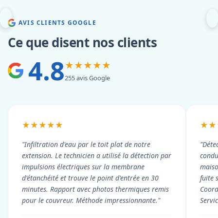
AVIS CLIENTS GOOGLE
Ce que disent nos clients
4.8
★★★★★
255 avis Google
★★★★★
★★
"Infiltration d'eau par le toit plat de notre
"Détec
extension. Le technicien a utilisé la détection par
condui
impulsions électriques sur la membrane
maiso
d'étanchéité et trouve le point d'entrée en 30
fuite 
minutes. Rapport avec photos thermiques remis
Coord
pour le couvreur. Méthode impressionnante."
Servi