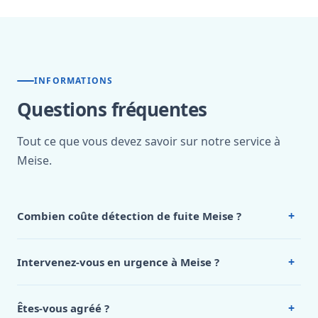
INFORMATIONS
Questions fréquentes
Tout ce que vous devez savoir sur notre service à
Meise.
+
Combien coûte détection de fuite Meise ?
Nos tarifs sont publics et figurent dans le
tableau des prix
de notre hub service. Pour un devis personnalisé à Meise,
+
Intervenez-vous en urgence à Meise ?
appelez le 0472 53 24 26.
Oui, 24h/7, y compris dimanches et jours fériés.
Intervention en moins de 45 minutes en zone urbaine.
+
Êtes-vous agréé ?