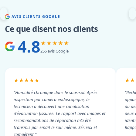
AVIS CLIENTS GOOGLE
Ce que disent nos clients
4.8
★★★★★
255 avis Google
★★★★★
★★
"Humidité chronique dans le sous-sol. Après
"Rech
inspection par caméra endoscopique, le
appart
technicien a découvert une canalisation
du dé
d'évacuation fissurée. Le rapport avec images et
deux 
recommandations de réparation m'a été
ident
transmis par email le soir même. Sérieux et
Rappor
compétent."