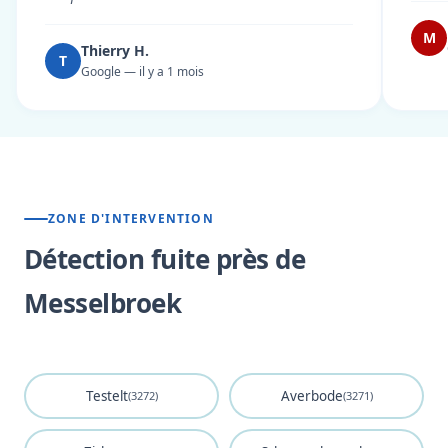
M
Thierry H.
T
Google — il y a 1 mois
ZONE D'INTERVENTION
Détection fuite près de
Messelbroek
Testelt
Averbode
(3272)
(3271)