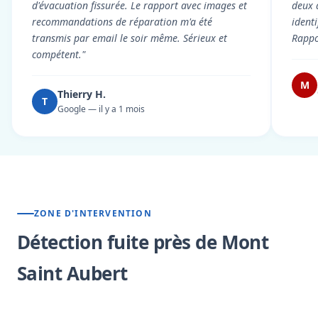
d'évacuation fissurée. Le rapport avec images et
deux 
recommandations de réparation m'a été
ident
transmis par email le soir même. Sérieux et
Rappor
compétent."
M
Thierry H.
T
Google — il y a 1 mois
ZONE D'INTERVENTION
Détection fuite près de Mont
Saint Aubert