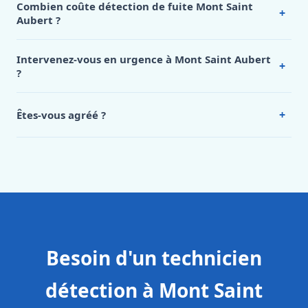
Combien coûte détection de fuite Mont Saint
+
Aubert ?
Nos tarifs sont publics et figurent dans le
tableau des prix
de notre hub service. Pour un devis personnalisé à Mont
Intervenez-vous en urgence à Mont Saint Aubert
+
Saint Aubert, appelez le 0472 53 24 26.
?
Oui, 24h/7, y compris dimanches et jours fériés.
Intervention en moins de 45 minutes en zone urbaine.
+
Êtes-vous agréé ?
Oui. Sanichauffe est une entreprise enregistrée et assurée
en responsabilité civile professionnelle. Nos techniciens
sont formés aux normes belges (NBN, CERGA, STS 62).
Besoin d'un technicien
détection à Mont Saint