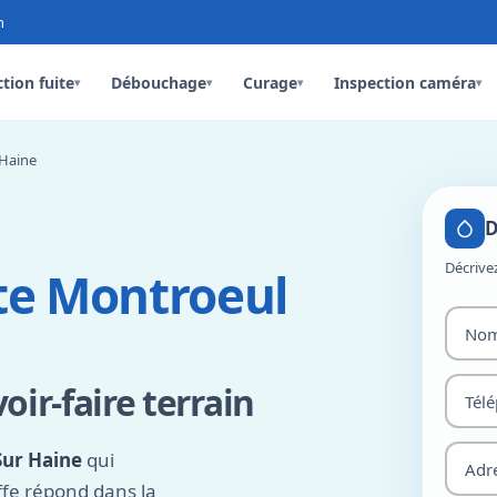
n
tion fuite
Débouchage
Curage
Inspection caméra
▾
▾
▾
▾
 Haine
D
Décrive
te Montroeul
oir-faire terrain
Sur Haine
qui
ffe répond dans la