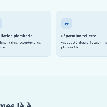
allation plomberie
Réparation toilette
e sanitaires, raccordements,
WC bouché, chasse, flotteur — s
fe-eau.
place en 1 h.
mes là à