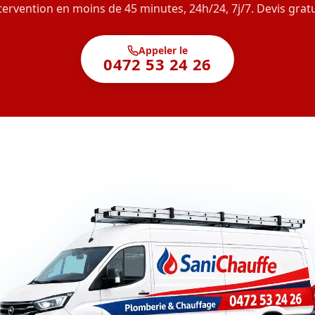
tervention en moins de 45 minutes, 24h/24, 7j/7. Devis gratu
Appeler le
0472 53 24 26