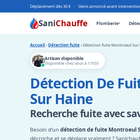
Déplacement dès 30 €
•
Devis annoncé avant interventio
Sani
Chauffe
Plomberie
Détec
▾
Accueil
›
Détection fuite
› Détection fuite Montroeul Sur
Artisan disponible
Disponible chez vous à 11h55
Détection De Fui
Sur Haine
Recherche fuite avec sav
Besoin d'un
détection de fuite Montroeul 
décroche et se déplace vraiment ? Sanichau