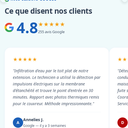
Ce que disent nos clients
4.8
★★★★★
255 avis Google
★★★★★
★★
"Infiltration d'eau par le toit plat de notre
"Détec
extension. Le technicien a utilisé la détection par
condui
impulsions électriques sur la membrane
maiso
d'étanchéité et trouve le point d'entrée en 30
fuite 
minutes. Rapport avec photos thermiques remis
Coord
pour le couvreur. Méthode impressionnante."
Servi
Annelies J.
A
D
Google — il y a 3 semaines