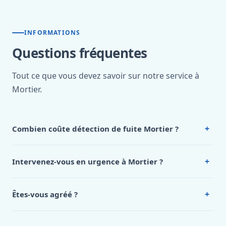
INFORMATIONS
Questions fréquentes
Tout ce que vous devez savoir sur notre service à
Mortier.
+
Combien coûte détection de fuite Mortier ?
Nos tarifs sont publics et figurent dans le
tableau des prix
de notre hub service. Pour un devis personnalisé à Mortier,
+
Intervenez-vous en urgence à Mortier ?
appelez le 0472 53 24 26.
Oui, 24h/7, y compris dimanches et jours fériés.
Intervention en moins de 45 minutes en zone urbaine.
+
Êtes-vous agréé ?
Oui. Sanichauffe est une entreprise enregistrée et assurée
en responsabilité civile professionnelle. Nos techniciens