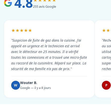
4.8
★★★★★
255 avis Google
★★★★★
★★
"Suspicion de fuite de gaz dans la cuisine. J'ai
"Rech
appelé en urgence et le technicien est arrivé
au so
avec le détecteur en 25 minutes. Il a vérifié
utili
toutes les connexions et a trouvé une micro-fuite
cartog
au raccord de la cuisinière. Réparé sur place. La
suspe
sécurité de ma famille n'a pas de prix."
reche
Wouter B.
W
P
Google — il y a 8 jours