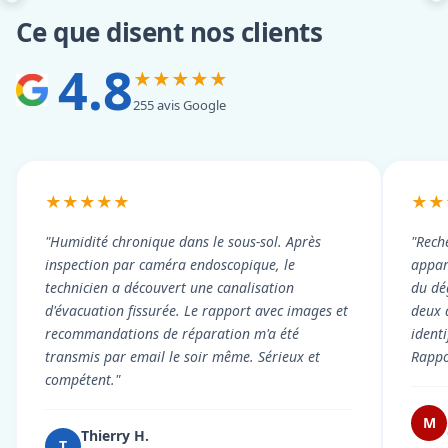
Ce que disent nos clients
4.8
★★★★★
255 avis Google
★★★★★
★★
"Humidité chronique dans le sous-sol. Après
"Rech
inspection par caméra endoscopique, le
appart
technicien a découvert une canalisation
du dé
d'évacuation fissurée. Le rapport avec images et
deux 
recommandations de réparation m'a été
ident
transmis par email le soir même. Sérieux et
Rappor
compétent."
M
Thierry H.
T