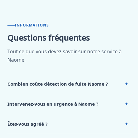
INFORMATIONS
Questions fréquentes
Tout ce que vous devez savoir sur notre service à
Naome.
+
Combien coûte détection de fuite Naome ?
Nos tarifs sont publics et figurent dans le
tableau des prix
de notre hub service. Pour un devis personnalisé à Naome,
+
Intervenez-vous en urgence à Naome ?
appelez le 0472 53 24 26.
Oui, 24h/7, y compris dimanches et jours fériés.
Intervention en moins de 45 minutes en zone urbaine.
+
Êtes-vous agréé ?
Oui. Sanichauffe est une entreprise enregistrée et assurée