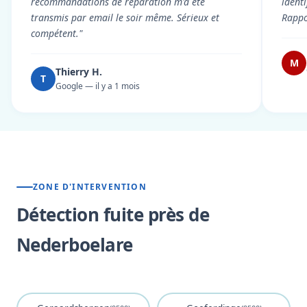
recommandations de réparation m'a été
ident
transmis par email le soir même. Sérieux et
Rappor
compétent."
M
Thierry H.
T
Google — il y a 1 mois
ZONE D'INTERVENTION
Détection fuite près de
Nederboelare