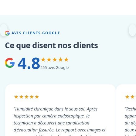
AVIS CLIENTS GOOGLE
Ce que disent nos clients
4.8
★★★★★
255 avis Google
★★★★★
★★
"Humidité chronique dans le sous-sol. Après
"Rech
inspection par caméra endoscopique, le
appart
technicien a découvert une canalisation
du dé
d'évacuation fissurée. Le rapport avec images et
deux 