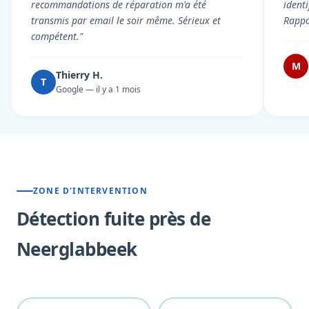
recommandations de réparation m'a été
ident
transmis par email le soir même. Sérieux et
Rappor
compétent."
M
Thierry H.
T
Google — il y a 1 mois
ZONE D'INTERVENTION
Détection fuite près de
Neerglabbeek