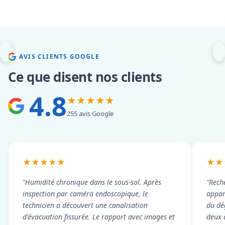
AVIS CLIENTS GOOGLE
Ce que disent nos clients
4.8
★★★★★
255 avis Google
★★★★★
★★
"Humidité chronique dans le sous-sol. Après
"Rech
inspection par caméra endoscopique, le
appart
technicien a découvert une canalisation
du dé
d'évacuation fissurée. Le rapport avec images et
deux 