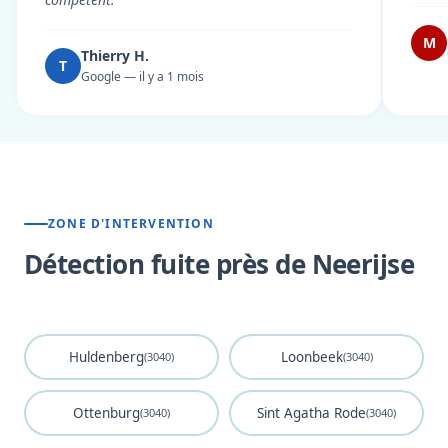
M
Thierry H.
T
Google — il y a 1 mois
ZONE D'INTERVENTION
Détection fuite près de Neerijse
Huldenberg
Loonbeek
(3040)
(3040)
Ottenburg
Sint Agatha Rode
(3040)
(3040)