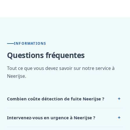
INFORMATIONS
Questions fréquentes
Tout ce que vous devez savoir sur notre service à
Neerijse.
+
Combien coûte détection de fuite Neerijse ?
Nos tarifs sont publics et figurent dans le
tableau des prix
de notre hub service. Pour un devis personnalisé à
+
Intervenez-vous en urgence à Neerijse ?
Neerijse, appelez le 0472 53 24 26.
Oui, 24h/7, y compris dimanches et jours fériés.