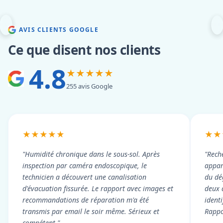
AVIS CLIENTS GOOGLE
Ce que disent nos clients
4.8
★★★★★
255 avis Google
★★★★★
★★
"Humidité chronique dans le sous-sol. Après
"Rech
inspection par caméra endoscopique, le
appart
technicien a découvert une canalisation
du dé
d'évacuation fissurée. Le rapport avec images et
deux 
recommandations de réparation m'a été
ident
transmis par email le soir même. Sérieux et
Rappor
compétent."