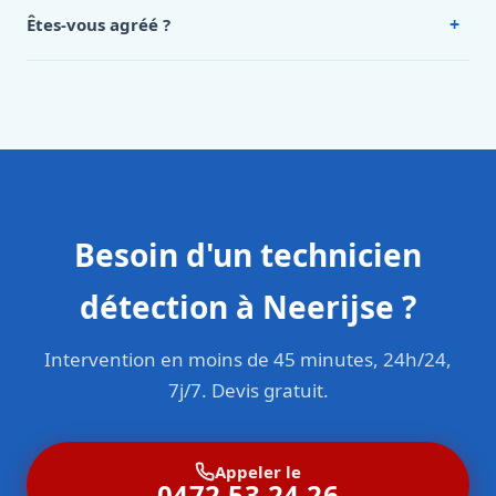
Intervention en moins de 45 minutes en zone urbaine.
+
Êtes-vous agréé ?
Oui. Sanichauffe est une entreprise enregistrée et assurée
en responsabilité civile professionnelle. Nos techniciens
sont formés aux normes belges (NBN, CERGA, STS 62).
Besoin d'un technicien
détection à Neerijse ?
Intervention en moins de 45 minutes, 24h/24,
7j/7. Devis gratuit.
Appeler le
0472 53 24 26