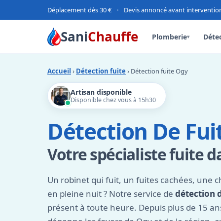
Déplacement dès 30 €
•
Devis annoncé avant interventio
Sani
Chauffe
Plomberie
Détec
▾
Accueil
›
Détection fuite
› Détection fuite Ogy
Artisan disponible
Disponible chez vous à 15h30
Détection De Fui
Votre spécialiste fuite d
Un robinet qui fuit, un fuites cachées, une 
en pleine nuit ? Notre service de
détection 
présent à toute heure. Depuis plus de 15 an