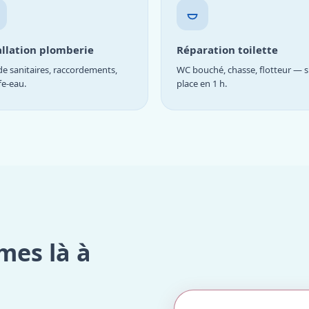
allation plomberie
Réparation toilette
e sanitaires, raccordements,
WC bouché, chasse, flotteur — s
fe-eau.
place en 1 h.
mes là à