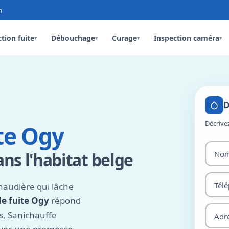
n
tion fuite
Débouchage
Curage
Inspection caméra
▾
▾
▾
▾
D
Décrive
te Ogy
ans l'habitat belge
chaudière qui lâche
de fuite Ogy
répond
s, Sanichauffe