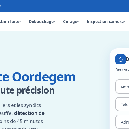
n
tion fuite
Débouchage
Curage
Inspection caméra
▾
▾
▾
▾
D
Décrive
ite Oordegem
ute précision
iers et les syndics
hauffe,
détection de
moins de 45 minutes