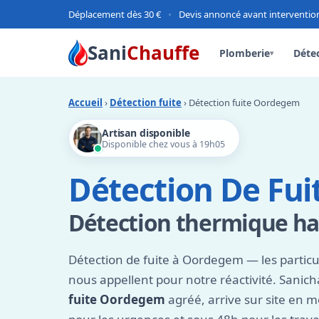
Déplacement dès 30 €
•
Devis annoncé avant interventio
Sani
Chauffe
Plomberie
Détec
▾
Accueil
›
Détection fuite
› Détection fuite Oordegem
Artisan disponible
Disponible chez vous à 19h05
Détection De Fu
Détection thermique ha
Détection de fuite à Oordegem — les particul
nous appellent pour notre réactivité. Sanic
fuite Oordegem
agréé, arrive sur site en 