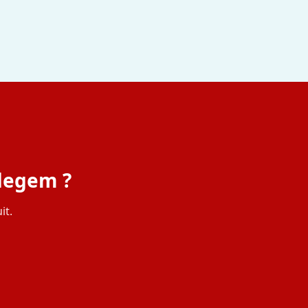
rdegem ?
it.