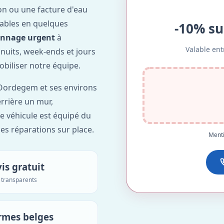
on ou une facture d'eau
ables en quelques
-10% su
annage urgent
à
Valable ent
s nuits, week-ends et jours
obiliser notre équipe.
Oordegem et ses environs
errière un mur,
re véhicule est équipé du
des réparations sur place.
Menti
is gratuit
s transparents
rmes belges