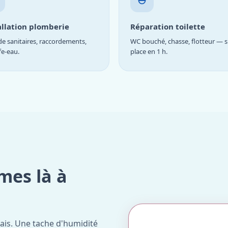
allation plomberie
Réparation toilette
e sanitaires, raccordements,
WC bouché, chasse, flotteur — s
fe-eau.
place en 1 h.
mes là à
ais. Une tache d'humidité