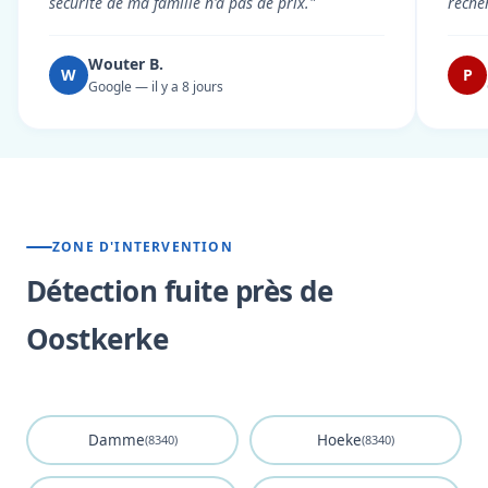
sécurité de ma famille n'a pas de prix."
reche
Wouter B.
W
P
Google — il y a 8 jours
ZONE D'INTERVENTION
Détection fuite près de
Oostkerke
Damme
Hoeke
(8340)
(8340)