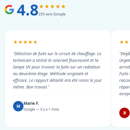
4.8
★★★★★
255 avis Google
★★★★★
★★
"Détection de fuite sur le circuit de chauffage. Le
"Dégâ
technicien a utilisé le colorant fluorescent et la
Urgen
lampe UV pour trouver la fuite sur un radiateur
arriv
au deuxième étage. Méthode originale et
Fuite
efficace. Le rapport détaillé m'a été remis le jour
racco
même. Bon travail."
répar
accep
Marie F.
M
Google — il y a 1 mois
B