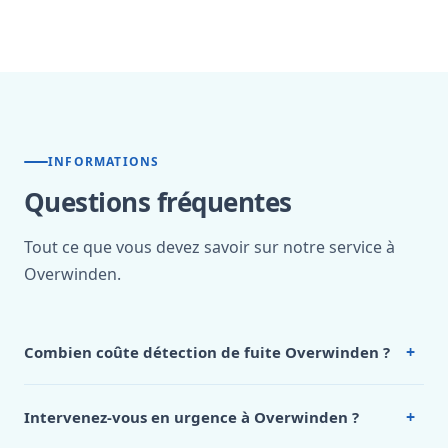
INFORMATIONS
Questions fréquentes
Tout ce que vous devez savoir sur notre service à
Overwinden.
+
Combien coûte détection de fuite Overwinden ?
Nos tarifs sont publics et figurent dans le
tableau des prix
de notre hub service. Pour un devis personnalisé à
+
Intervenez-vous en urgence à Overwinden ?
Overwinden, appelez le 0472 53 24 26.
Oui, 24h/7, y compris dimanches et jours fériés.