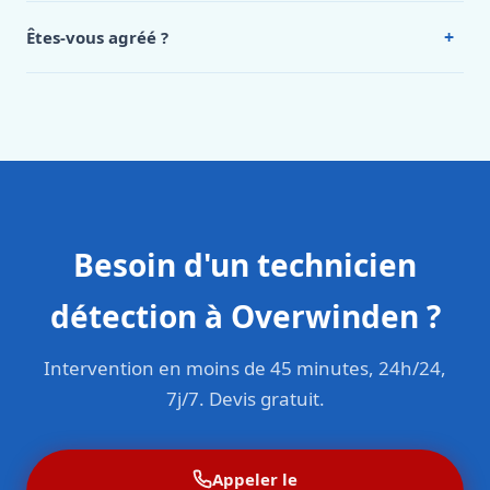
Intervention en moins de 45 minutes en zone urbaine.
+
Êtes-vous agréé ?
Oui. Sanichauffe est une entreprise enregistrée et assurée
en responsabilité civile professionnelle. Nos techniciens
sont formés aux normes belges (NBN, CERGA, STS 62).
Besoin d'un technicien
détection à Overwinden ?
Intervention en moins de 45 minutes, 24h/24,
7j/7. Devis gratuit.
Appeler le