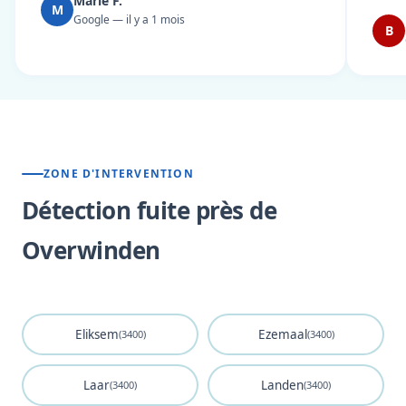
Marie F.
M
Google — il y a 1 mois
B
ZONE D'INTERVENTION
Détection fuite près de
Overwinden
Eliksem
Ezemaal
(3400)
(3400)
Laar
Landen
(3400)
(3400)