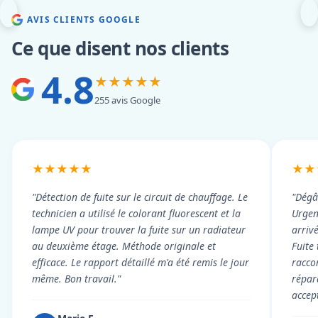
AVIS CLIENTS GOOGLE
Ce que disent nos clients
4.8
★★★★★
255 avis Google
★★★★★
★★
"Détection de fuite sur le circuit de chauffage. Le
"Dégâ
technicien a utilisé le colorant fluorescent et la
Urgen
lampe UV pour trouver la fuite sur un radiateur
arriv
au deuxième étage. Méthode originale et
Fuite
efficace. Le rapport détaillé m'a été remis le jour
racco
même. Bon travail."
répar
accep