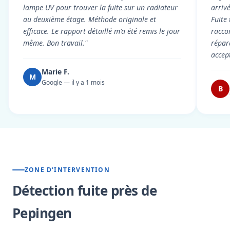
lampe UV pour trouver la fuite sur un radiateur
arriv
au deuxième étage. Méthode originale et
Fuite
efficace. Le rapport détaillé m'a été remis le jour
racco
même. Bon travail."
répar
accep
Marie F.
M
Google — il y a 1 mois
B
ZONE D'INTERVENTION
Détection fuite près de
Pepingen