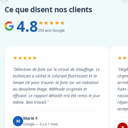
Ce que disent nos clients
4.8
★★★★★
255 avis Google
★★★★★
★★
"Détection de fuite sur le circuit de chauffage. Le
"Dégâ
technicien a utilisé le colorant fluorescent et la
Urgen
lampe UV pour trouver la fuite sur un radiateur
arriv
au deuxième étage. Méthode originale et
Fuite
efficace. Le rapport détaillé m'a été remis le jour
racco
même. Bon travail."
répar
accep
Marie F.
M
Google — il y a 1 mois
B