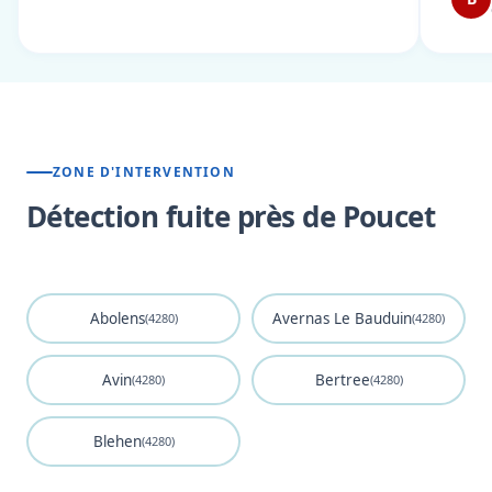
ZONE D'INTERVENTION
Détection fuite près de Poucet
Abolens
Avernas Le Bauduin
(4280)
(4280)
Avin
Bertree
(4280)
(4280)
Blehen
(4280)