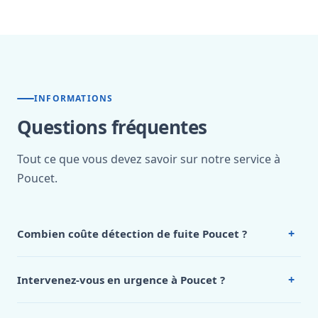
INFORMATIONS
Questions fréquentes
Tout ce que vous devez savoir sur notre service à
Poucet.
+
Combien coûte détection de fuite Poucet ?
Nos tarifs sont publics et figurent dans le
tableau des prix
de notre hub service. Pour un devis personnalisé à Poucet,
+
Intervenez-vous en urgence à Poucet ?
appelez le 0472 53 24 26.
Oui, 24h/7, y compris dimanches et jours fériés.
Intervention en moins de 45 minutes en zone urbaine.