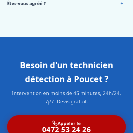
+
Êtes-vous agréé ?
Oui. Sanichauffe est une entreprise enregistrée et assurée
en responsabilité civile professionnelle. Nos techniciens
sont formés aux normes belges (NBN, CERGA, STS 62).
Besoin d'un technicien
détection à Poucet ?
Intervention en moins de 45 minutes, 24h/24,
7j/7. Devis gratuit.
Appeler le
0472 53 24 26