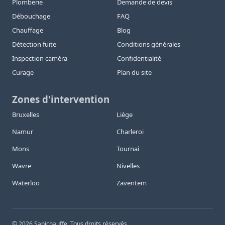
Plomberie
Demande de devis
Débouchage
FAQ
Chauffage
Blog
Détection fuite
Conditions générales
Inspection caméra
Confidentialité
Curage
Plan du site
Zones d'intervention
Bruxelles
Liège
Namur
Charleroi
Mons
Tournai
Wavre
Nivelles
Waterloo
Zaventem
©
2026
Sanichauffe. Tous droits réservés.