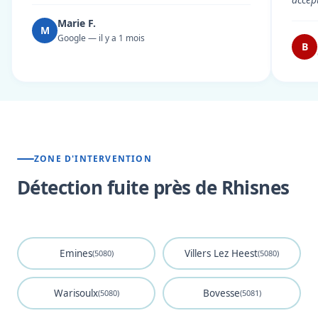
Marie F.
M
Google — il y a 1 mois
B
ZONE D'INTERVENTION
Détection fuite près de Rhisnes
Emines
Villers Lez Heest
(5080)
(5080)
Warisoulx
Bovesse
(5080)
(5081)