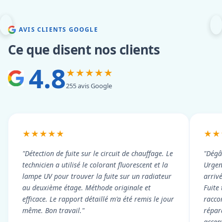
AVIS CLIENTS GOOGLE
Ce que disent nos clients
4.8
★★★★★
255 avis Google
★★★★★
★★
"Détection de fuite sur le circuit de chauffage. Le
"Dégâ
technicien a utilisé le colorant fluorescent et la
Urgen
lampe UV pour trouver la fuite sur un radiateur
arriv
au deuxième étage. Méthode originale et
Fuite
efficace. Le rapport détaillé m'a été remis le jour
racco
même. Bon travail."
répar
accep