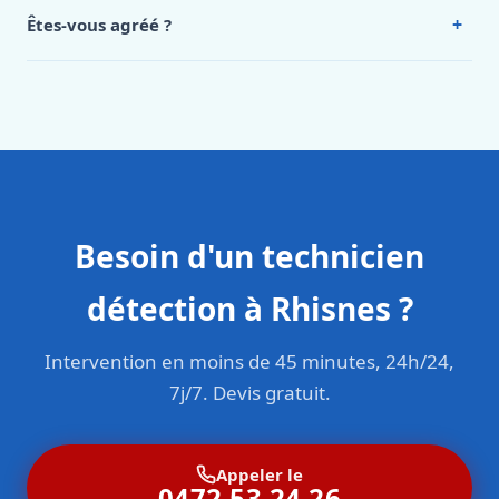
Intervention en moins de 45 minutes en zone urbaine.
+
Êtes-vous agréé ?
Oui. Sanichauffe est une entreprise enregistrée et assurée
en responsabilité civile professionnelle. Nos techniciens
sont formés aux normes belges (NBN, CERGA, STS 62).
Besoin d'un technicien
détection à Rhisnes ?
Intervention en moins de 45 minutes, 24h/24,
7j/7. Devis gratuit.
Appeler le
0472 53 24 26