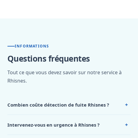
INFORMATIONS
Questions fréquentes
Tout ce que vous devez savoir sur notre service à
Rhisnes.
+
Combien coûte détection de fuite Rhisnes ?
Nos tarifs sont publics et figurent dans le
tableau des prix
de notre hub service. Pour un devis personnalisé à
+
Intervenez-vous en urgence à Rhisnes ?
Rhisnes, appelez le 0472 53 24 26.
Oui, 24h/7, y compris dimanches et jours fériés.