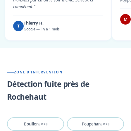
compétent."
M
Thierry H.
T
Google — il y a 1 mois
ZONE D'INTERVENTION
Détection fuite près de
Rochehaut
Bouillon
Poupehan
(6830)
(6830)