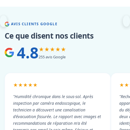
AVIS CLIENTS GOOGLE
Ce que disent nos clients
4.8
★★★★★
255 avis Google
★★★★★
★★
"Humidité chronique dans le sous-sol. Après
"Rech
inspection par caméra endoscopique, le
appart
technicien a découvert une canalisation
du dé
d'évacuation fissurée. Le rapport avec images et
deux 
recommandations de réparation m'a été
ident
transmis par email le soir même. Sérieux et
Rappor