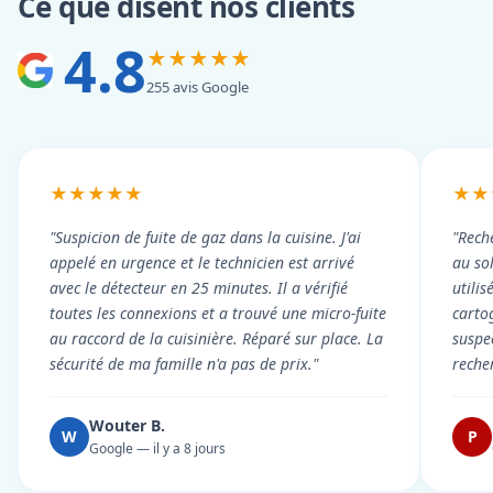
Ce que disent nos clients
4.8
★★★★★
255 avis Google
★★★★★
★★
"Suspicion de fuite de gaz dans la cuisine. J'ai
"Rech
appelé en urgence et le technicien est arrivé
au so
avec le détecteur en 25 minutes. Il a vérifié
utili
toutes les connexions et a trouvé une micro-fuite
cartog
au raccord de la cuisinière. Réparé sur place. La
suspe
sécurité de ma famille n'a pas de prix."
reche
Wouter B.
W
P
Google — il y a 8 jours