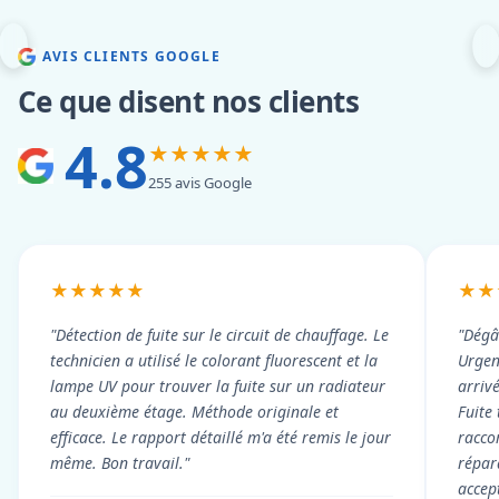
AVIS CLIENTS GOOGLE
Ce que disent nos clients
4.8
★★★★★
255 avis Google
★★★★★
★★
"Détection de fuite sur le circuit de chauffage. Le
"Dégâ
technicien a utilisé le colorant fluorescent et la
Urgen
lampe UV pour trouver la fuite sur un radiateur
arriv
au deuxième étage. Méthode originale et
Fuite
efficace. Le rapport détaillé m'a été remis le jour
racco
même. Bon travail."
répar
accep