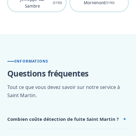
Mornimont
(5190)
(5190)
Sambre
INFORMATIONS
Questions fréquentes
Tout ce que vous devez savoir sur notre service à
Saint Martin.
+
Combien coûte détection de fuite Saint Martin ?
Nos tarifs sont publics et figurent dans le
tableau des prix
de notre hub service. Pour un devis personnalisé à Saint