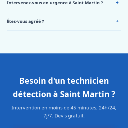
+
Intervenez-vous en urgence à Saint Martin ?
Martin, appelez le 0472 53 24 26.
Oui, 24h/7, y compris dimanches et jours fériés.
Intervention en moins de 45 minutes en zone urbaine.
+
Êtes-vous agréé ?
Oui. Sanichauffe est une entreprise enregistrée et assurée
en responsabilité civile professionnelle. Nos techniciens
sont formés aux normes belges (NBN, CERGA, STS 62).
Besoin d'un technicien
détection à Saint Martin ?
Intervention en moins de 45 minutes, 24h/24,
7j/7. Devis gratuit.