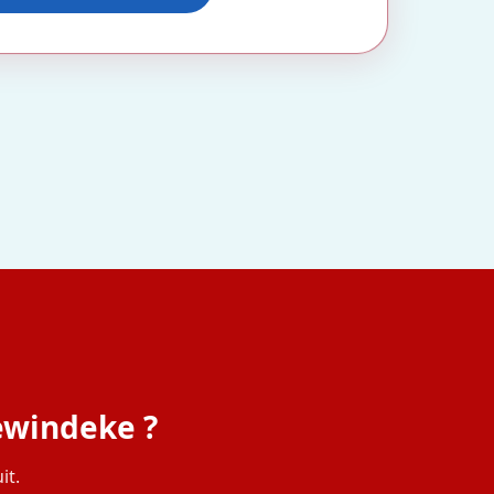
ewindeke ?
it.