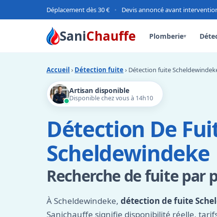
Déplacement dès 30 €
•
Devis annoncé avant interventio
Sani
Chauffe
Plomberie
Détec
▾
Accueil
›
Détection fuite
› Détection fuite Scheldewindek
Artisan disponible
Disponible chez vous à 14h10
Détection De Fui
Scheldewindeke
Recherche de fuite par 
À Scheldewindeke,
détection de fuite Sch
Sanichauffe signifie disponibilité réelle, tari