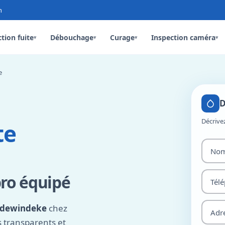
n
tion fuite
Débouchage
Curage
Inspection caméra
▾
▾
▾
▾
e
D
Décrive
te
pro équipé
eldewindeke
chez
fs transparents et