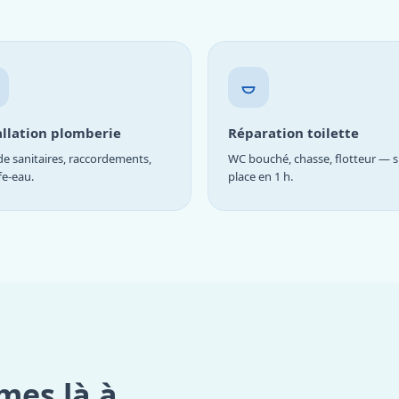
allation plomberie
Réparation toilette
e sanitaires, raccordements,
WC bouché, chasse, flotteur — s
fe-eau.
place en 1 h.
mes là à