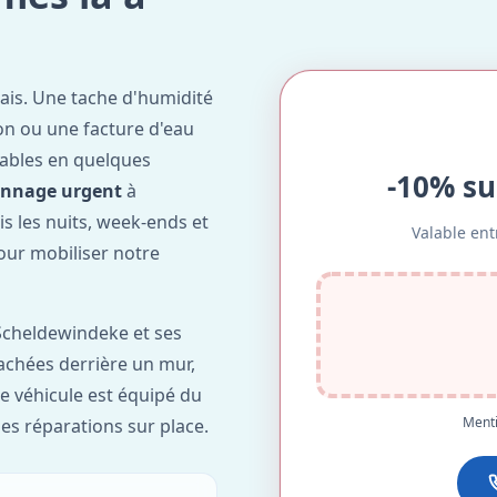
ais. Une tache d'humidité
on ou une facture d'eau
ables en quelques
-10% su
annage urgent
à
is les nuits, week-ends et
Valable ent
our mobiliser notre
Scheldewindeke et ses
cachées derrière un mur,
re véhicule est équipé du
Menti
des réparations sur place.