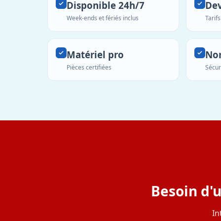
Disponible 24h/7
Dev
Week-ends et fériés inclus
Tarif
Matériel pro
No
Pièces certifiées
Sécur
Besoin d'
In