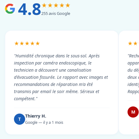
4.8
★★★★★
255 avis Google
★★★★★
★★
"Humidité chronique dans le sous-sol. Après
"Rech
inspection par caméra endoscopique, le
appart
technicien a découvert une canalisation
du dé
d'évacuation fissurée. Le rapport avec images et
deux 
recommandations de réparation m'a été
ident
transmis par email le soir même. Sérieux et
Rappor
compétent."
M
Thierry H.
T
Google — il y a 1 mois