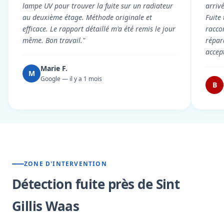
lampe UV pour trouver la fuite sur un radiateur
arriv
au deuxième étage. Méthode originale et
Fuite
efficace. Le rapport détaillé m'a été remis le jour
racco
même. Bon travail."
répar
accep
Marie F.
M
Google — il y a 1 mois
B
ZONE D'INTERVENTION
Détection fuite près de Sint
Gillis Waas