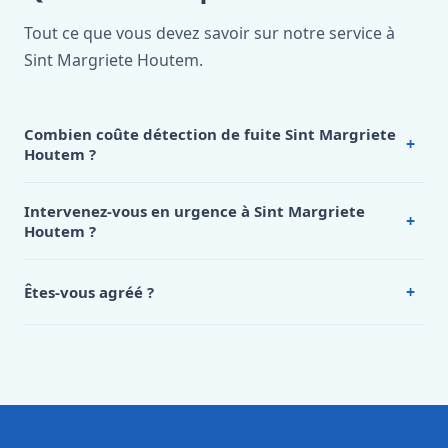
Tout ce que vous devez savoir sur notre service à
Sint Margriete Houtem.
Combien coûte détection de fuite Sint Margriete
+
Houtem ?
Nos tarifs sont publics et figurent dans le
tableau des prix
de notre hub service. Pour un devis personnalisé à Sint
Intervenez-vous en urgence à Sint Margriete
+
Margriete Houtem, appelez le 0472 53 24 26.
Houtem ?
Oui, 24h/7, y compris dimanches et jours fériés.
Intervention en moins de 45 minutes en zone urbaine.
+
Êtes-vous agréé ?
Oui. Sanichauffe est une entreprise enregistrée et assurée
en responsabilité civile professionnelle. Nos techniciens
sont formés aux normes belges (NBN, CERGA, STS 62).