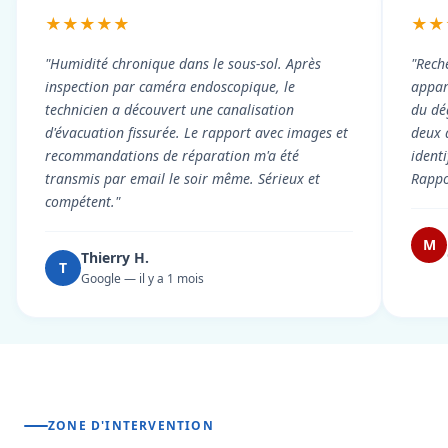
★★★★★
★★
"Humidité chronique dans le sous-sol. Après
"Rech
inspection par caméra endoscopique, le
appart
technicien a découvert une canalisation
du dé
d'évacuation fissurée. Le rapport avec images et
deux 
recommandations de réparation m'a été
ident
transmis par email le soir même. Sérieux et
Rappor
compétent."
M
Thierry H.
T
Google — il y a 1 mois
ZONE D'INTERVENTION