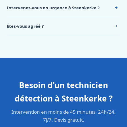
de notre hub service. Pour un devis personnalisé à
+
Intervenez-vous en urgence à Steenkerke ?
Steenkerke, appelez le 0472 53 24 26.
Oui, 24h/7, y compris dimanches et jours fériés.
Intervention en moins de 45 minutes en zone urbaine.
+
Êtes-vous agréé ?
Oui. Sanichauffe est une entreprise enregistrée et assurée
en responsabilité civile professionnelle. Nos techniciens
sont formés aux normes belges (NBN, CERGA, STS 62).
Besoin d'un technicien
détection à Steenkerke ?
Intervention en moins de 45 minutes, 24h/24,
7j/7. Devis gratuit.