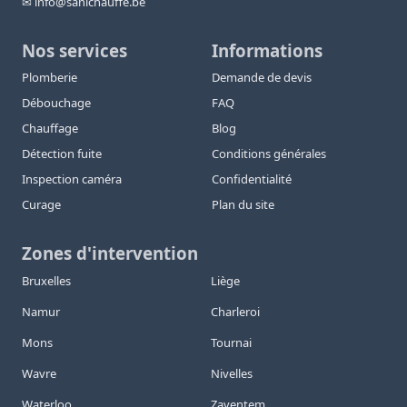
✉ info@sanichauffe.be
Nos services
Informations
Plomberie
Demande de devis
Débouchage
FAQ
Chauffage
Blog
Détection fuite
Conditions générales
Inspection caméra
Confidentialité
Curage
Plan du site
Zones d'intervention
Bruxelles
Liège
Namur
Charleroi
Mons
Tournai
Wavre
Nivelles
Waterloo
Zaventem