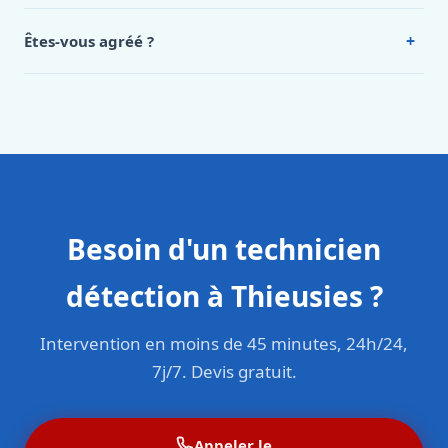
Oui, 24h/7, y compris dimanches et jours fériés.
Intervention en moins de 45 minutes en zone urbaine.
+
Êtes-vous agréé ?
Oui. Sanichauffe est une entreprise enregistrée et assurée
en responsabilité civile professionnelle. Nos techniciens
sont formés aux normes belges (NBN, CERGA, STS 62).
Besoin d'un technicien
détection à Thieusies ?
Intervention en moins de 45 minutes, 24h/24,
7j/7. Devis gratuit.
Appeler le