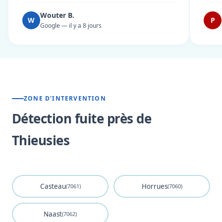
Wouter B.
W
P
Google — il y a 8 jours
ZONE D'INTERVENTION
Détection fuite près de
Thieusies
Casteau
Horrues
(7061)
(7060)
Naast
(7062)