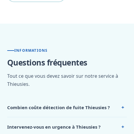
INFORMATIONS
Questions fréquentes
Tout ce que vous devez savoir sur notre service à
Thieusies.
+
Combien coûte détection de fuite Thieusies ?
Nos tarifs sont publics et figurent dans le
tableau des prix
de notre hub service. Pour un devis personnalisé à
+
Intervenez-vous en urgence à Thieusies ?
Thieusies, appelez le 0472 53 24 26.