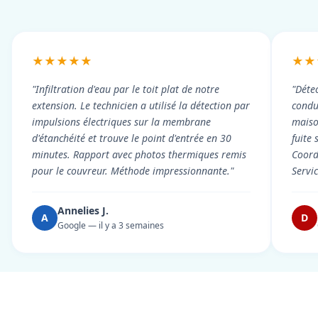
★★★★★
★★
"Infiltration d'eau par le toit plat de notre
"Détec
extension. Le technicien a utilisé la détection par
condui
impulsions électriques sur la membrane
maiso
d'étanchéité et trouve le point d'entrée en 30
fuite 
minutes. Rapport avec photos thermiques remis
Coord
pour le couvreur. Méthode impressionnante."
Servi
Annelies J.
A
D
Google — il y a 3 semaines