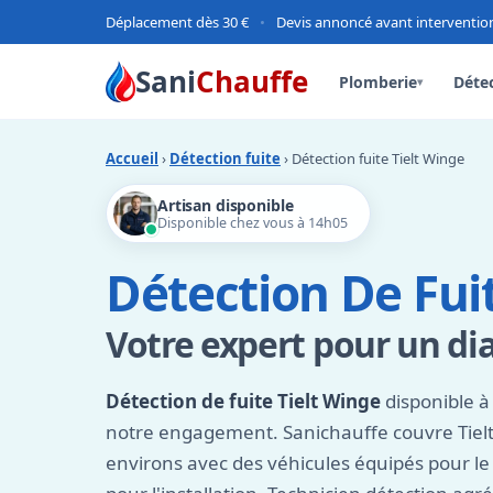
Déplacement dès 30 €
•
Devis annoncé avant interventio
Sani
Chauffe
Plomberie
Détec
▾
Accueil
›
Détection fuite
› Détection fuite Tielt Winge
Artisan disponible
Disponible chez vous à 14h05
Détection De Fui
Votre expert pour un dia
Détection de fuite Tielt Winge
disponible à 
notre engagement. Sanichauffe couvre Tielt
environs avec des véhicules équipés pour