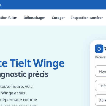
n
tion fuite
Débouchage
Curage
Inspection caméra
▾
▾
▾
▾
D
Décrive
te Tielt Winge
gnostic précis
toute heure, voici
 Winge et ses
 le dépannage comme