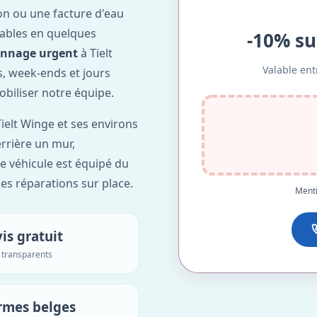
on ou une facture d'eau
ables en quelques
-10% su
annage urgent
à Tielt
Valable ent
ts, week-ends et jours
obiliser notre équipe.
ielt Winge et ses environs
errière un mur,
re véhicule est équipé du
des réparations sur place.
Menti
is gratuit
s transparents
rmes belges