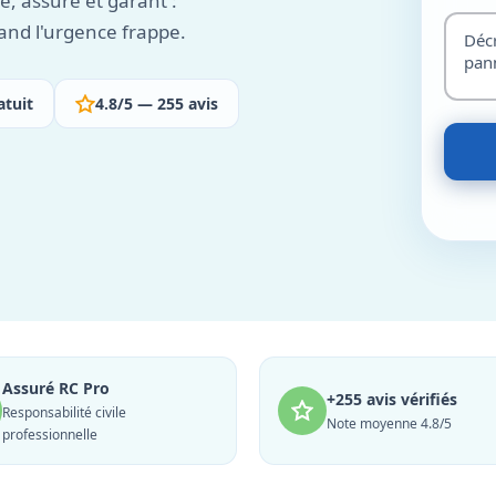
é, assuré et garant :
and l'urgence frappe.
atuit
4.8/5 — 255 avis
Assuré RC Pro
+255 avis vérifiés
Responsabilité civile
Note moyenne 4.8/5
professionnelle