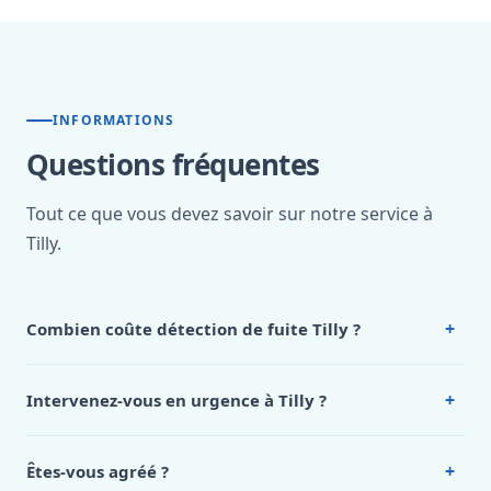
INFORMATIONS
Questions fréquentes
Tout ce que vous devez savoir sur notre service à
Tilly.
+
Combien coûte détection de fuite Tilly ?
Nos tarifs sont publics et figurent dans le
tableau des prix
de notre hub service. Pour un devis personnalisé à Tilly,
+
Intervenez-vous en urgence à Tilly ?
appelez le 0472 53 24 26.
Oui, 24h/7, y compris dimanches et jours fériés.
Intervention en moins de 45 minutes en zone urbaine.
+
Êtes-vous agréé ?